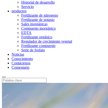
Historial de desarrollo
Servicio
productos
Fertilizante de nitrogeno
Fertilizante de potasio
Sales inorgánicas
Compuesto inorgánico
EDTA
Fertilizante orgánico
Regulador de crecimiento vegetal
Fertilizante compuesto
Serie de fosfato
Noticias
Conocimiento
Contáctenos
Comentario