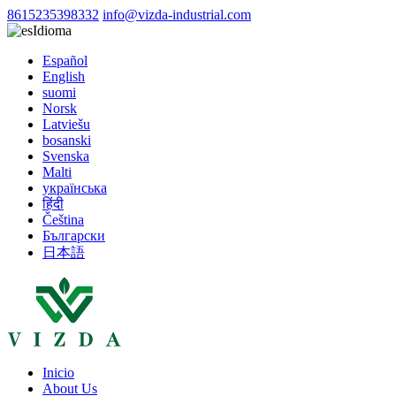
8615235398332
info@vizda-industrial.com
Idioma
Español
English
suomi
Norsk
Latviešu
bosanski
Svenska
Malti
українська
हिंदी
Čeština
Български
日本語
Inicio
About Us