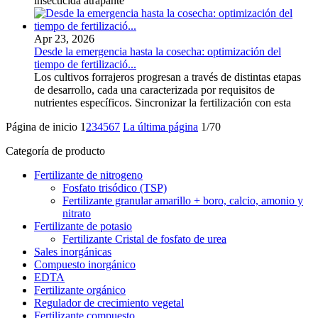
insecticida atrapante
Apr 23, 2026
Desde la emergencia hasta la cosecha: optimización del
tiempo de fertilizació...
Los cultivos forrajeros progresan a través de distintas etapas
de desarrollo, cada una caracterizada por requisitos de
nutrientes específicos. Sincronizar la fertilización con esta
Página de inicio
1
2
3
4
5
6
7
La última página
1/70
Categoría de producto
Fertilizante de nitrogeno
Fosfato trisódico (TSP)
Fertilizante granular amarillo + boro, calcio, amonio y
nitrato
Fertilizante de potasio
Fertilizante Cristal de fosfato de urea
Sales inorgánicas
Compuesto inorgánico
EDTA
Fertilizante orgánico
Regulador de crecimiento vegetal
Fertilizante compuesto