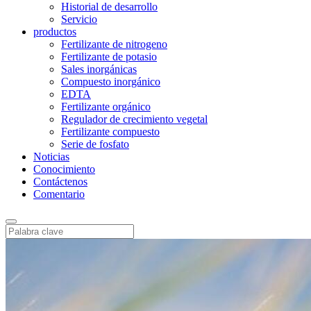
Historial de desarrollo
Servicio
productos
Fertilizante de nitrogeno
Fertilizante de potasio
Sales inorgánicas
Compuesto inorgánico
EDTA
Fertilizante orgánico
Regulador de crecimiento vegetal
Fertilizante compuesto
Serie de fosfato
Noticias
Conocimiento
Contáctenos
Comentario