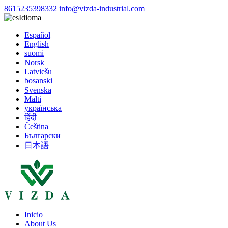
8615235398332
info@vizda-industrial.com
Idioma
Español
English
suomi
Norsk
Latviešu
bosanski
Svenska
Malti
українська
हिंदी
Čeština
Български
日本語
Inicio
About Us