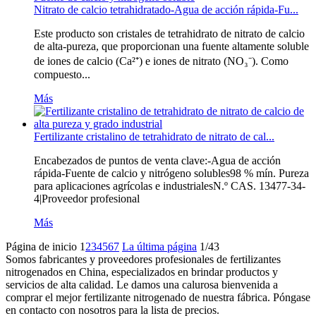
Nitrato de calcio tetrahidratado-Agua de acción rápida-Fu...
Este producto son cristales de tetrahidrato de nitrato de calcio
de alta-pureza, que proporcionan una fuente altamente soluble
de iones de calcio (Ca²⁺) e iones de nitrato (NO₃⁻). Como
compuesto...
Más
Fertilizante cristalino de tetrahidrato de nitrato de cal...
Encabezados de puntos de venta clave:-Agua de acción
rápida-Fuente de calcio y nitrógeno solubles98 % mín. Pureza
para aplicaciones agrícolas e industrialesN.º CAS. 13477-34-
4|Proveedor profesional
Más
Página de inicio
1
2
3
4
5
6
7
La última página
1/43
Somos fabricantes y proveedores profesionales de fertilizantes
nitrogenados en China, especializados en brindar productos y
servicios de alta calidad. Le damos una calurosa bienvenida a
comprar el mejor fertilizante nitrogenado de nuestra fábrica. Póngase
en contacto con nosotros para la lista de precios.