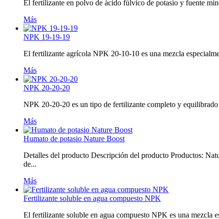
El fertilizante en polvo de ácido fúlvico de potasio y fuente mi
Más
NPK 19-19-19
El fertilizante agrícola NPK 20-10-10 es una mezcla especialment
Más
NPK 20-20-20
NPK 20-20-20 es un tipo de fertilizante completo y equilibrado
Más
Humato de potasio Nature Boost
Detalles del producto Descripción del producto Productos: Na
de...
Más
Fertilizante soluble en agua compuesto NPK
El fertilizante soluble en agua compuesto NPK es una mezcla esp