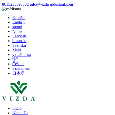
8615235398332
info@vizda-industrial.com
Idioma
Español
English
suomi
Norsk
Latviešu
bosanski
Svenska
Malti
українська
हिंदी
Čeština
Български
日本語
Inicio
About Us