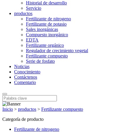
Historial de desarrollo
Servicio
productos
Fertilizante de nitrogeno
Fertilizante de potasio
Sales inorgánicas
Compuesto inorgánico
EDTA
Fertilizante orgánico
Regulador de crecimiento vegetal
Fertilizante compuesto
Serie de fosfato
Noticias
Conocimiento
Contáctenos
Comentario
Inicio
>
productos
>
Fertilizante compuesto
Categoría de producto
Fertilizante de nitrogeno