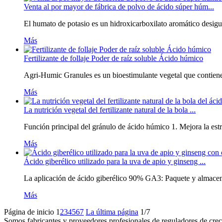
Venta al por mayor de fábrica de polvo de ácido súper húm...
El humato de potasio es un hidroxicarboxilato aromático desigual
Más
Fertilizante de follaje Poder de raíz soluble Ácido húmico
Agri-Humic Granules es un bioestimulante vegetal que contiene 
Más
La nutrición vegetal del fertilizante natural de la bola ...
Función principal del gránulo de ácido húmico 1. Mejora la estr
Más
Ácido giberélico utilizado para la uva de apio y ginseng ...
La aplicación de ácido giberélico 90% GA3: Paquete y almacena
Más
Página de inicio
1
2
3
4
5
6
7
La última página
1/7
Somos fabricantes y proveedores profesionales de reguladores de creci