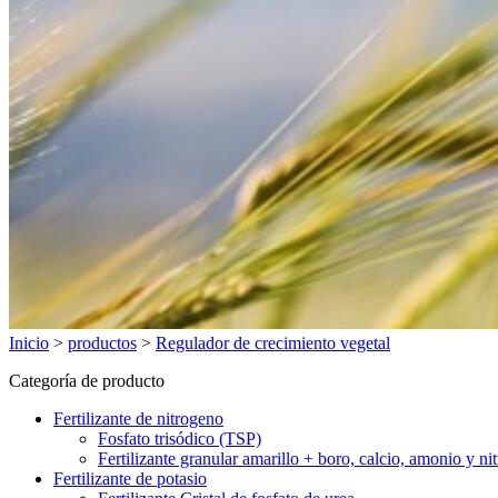
Inicio
>
productos
>
Regulador de crecimiento vegetal
Categoría de producto
Fertilizante de nitrogeno
Fosfato trisódico (TSP)
Fertilizante granular amarillo + boro, calcio, amonio y nit
Fertilizante de potasio