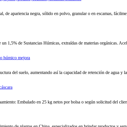
, de apariencia negra, sólido en polvo, granular o en escamas, fácilment
un 1,5% de Sustancias Húmicas, extraídas de materias orgánicas. Aceler
uctura del suelo, aumentando así la capacidad de retención de agua y la
miento: Embalado en 25 kg netos por bolsa o según solicitud del clien
miento de plantas en China, especializados en brindar productos y serv