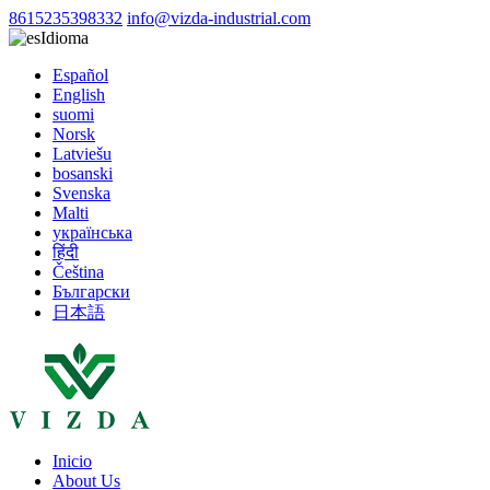
8615235398332
info@vizda-industrial.com
Idioma
Español
English
suomi
Norsk
Latviešu
bosanski
Svenska
Malti
українська
हिंदी
Čeština
Български
日本語
Inicio
About Us