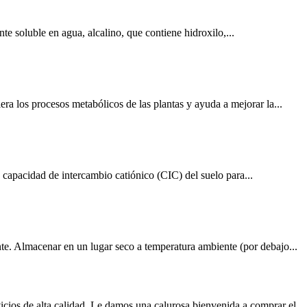
e soluble en agua, alcalino, que contiene hidroxilo,...
a los procesos metabólicos de las plantas y ayuda a mejorar la...
 capacidad de intercambio catiónico (CIC) del suelo para...
te. Almacenar en un lugar seco a temperatura ambiente (por debajo...
icios de alta calidad. Le damos una calurosa bienvenida a comprar el