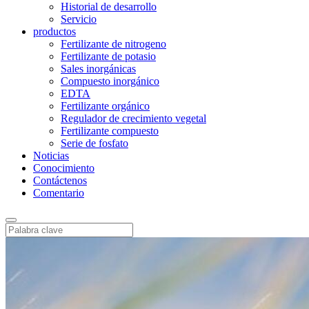
Historial de desarrollo
Servicio
productos
Fertilizante de nitrogeno
Fertilizante de potasio
Sales inorgánicas
Compuesto inorgánico
EDTA
Fertilizante orgánico
Regulador de crecimiento vegetal
Fertilizante compuesto
Serie de fosfato
Noticias
Conocimiento
Contáctenos
Comentario