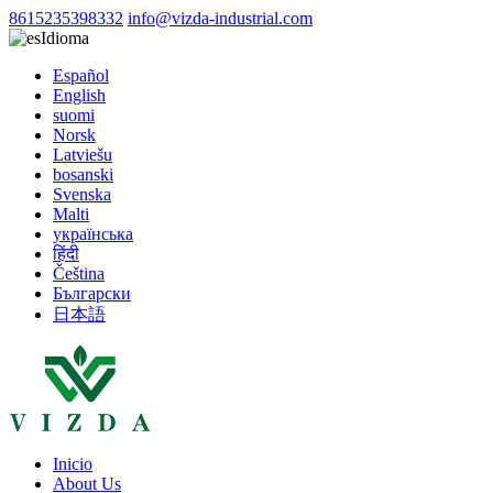
8615235398332
info@vizda-industrial.com
Idioma
Español
English
suomi
Norsk
Latviešu
bosanski
Svenska
Malti
українська
हिंदी
Čeština
Български
日本語
Inicio
About Us