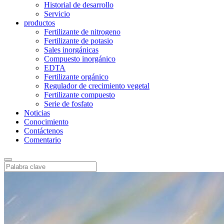
Historial de desarrollo
Servicio
productos
Fertilizante de nitrogeno
Fertilizante de potasio
Sales inorgánicas
Compuesto inorgánico
EDTA
Fertilizante orgánico
Regulador de crecimiento vegetal
Fertilizante compuesto
Serie de fosfato
Noticias
Conocimiento
Contáctenos
Comentario